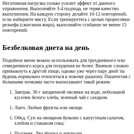
Негативная нагрузка только усилит эффект от данного
упражнения. Выполняйте 3-4 подхода, не теряя качество
выполнения. На каждую сторону делайте 10-12 повторений,
если набираете массу. Если тренируетесь с целью прорисовки
рельефа (сжигания жира), выполняйте сгибание не менее 15
повторений.
Безбелковая диета на день
Подобное меню можно использовать для трехдневного или
семидневного курса для похудения не более. Вначале сложно
привыкнуть к другой пище, однако уже через пару дней ты
будешь нормально относиться к новому рациону. Пациентам с
больными почками часто выписывают такой режим:
Завтрак. 30 г запаренной овсянки на воде, небольшой
кусочек белого хлеба, зеленый чай с сахаром.
Ланч. Любые фрукты или овощи.
Обед. Суп на овощном бульоне с капустным салатом,
хлебом и стаканом сока;
Полдник. Два яблока и апельсин.