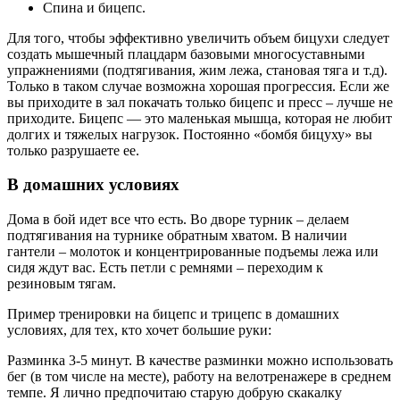
Спина и бицепс.
Для того, чтобы эффективно увеличить объем бицухи следует
создать мышечный плацдарм базовыми многосуставными
упражнениями (подтягивания, жим лежа, становая тяга и т.д).
Только в таком случае возможна хорошая прогрессия. Если же
вы приходите в зал покачать только бицепс и пресс – лучше не
приходите. Бицепс — это маленькая мышца, которая не любит
долгих и тяжелых нагрузок. Постоянно «бомбя бицуху» вы
только разрушаете ее.
В домашних условиях
Дома в бой идет все что есть. Во дворе турник – делаем
подтягивания на турнике обратным хватом. В наличии
гантели – молоток и концентрированные подъемы лежа или
сидя ждут вас. Есть петли с ремнями – переходим к
резиновым тягам.
Пример тренировки на бицепс и трицепс в домашних
условиях, для тех, кто хочет большие руки:
Разминка 3-5 минут. В качестве разминки можно использовать
бег (в том числе на месте), работу на велотренажере в среднем
темпе. Я лично предпочитаю старую добрую скакалку