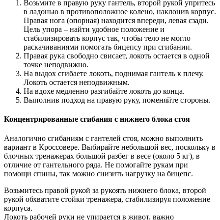
Возьмите в правую руку гантель, второй рукой упритесь
в ладонью в противоположное колено, наклонив корпус.
Правая нога (опорная) находится впереди, левая сзади.
Цель упора – найти удобное положение и
стабилизировать корпус так, чтобы тело не могло
раскачиваниями помогать бицепсу при сгибании.
Правая рука свободно свисает, локоть остается в одной
точке неподвижно.
На выдох сгибаете локоть, поднимая гантель к плечу.
Локоть остается неподвижным.
На вдохе медленно разгибайте локоть до конца.
Выполнив подход на правую руку, поменяйте стороны.
Концентрированные сгибания с нижнего блока стоя
Аналогично сгибаниям с гантелей стоя, можно выполнить
вариант в Кроссовере. Выбирайте небольшой вес, поскольку в
блочных тренажерах большой разбег в весе (около 5 кг), в
отличие от гантельного ряда. Не помогайте рукам при
помощи спины, так можно снизить нагрузку на бицепс.
Возьмитесь правой рукой за рукоять нижнего блока, второй
рукой обхватите стойки тренажера, стабилизируя положение
корпуса.
Локоть рабочей руки не упирается в живот, важно