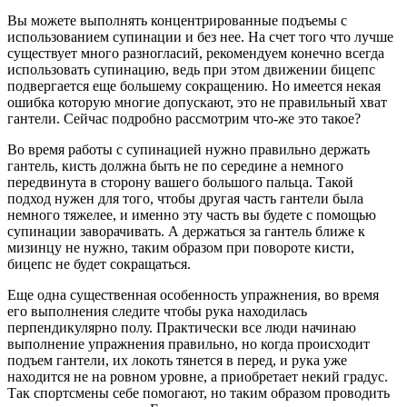
Вы можете выполнять концентрированные подъемы с
использованием супинации и без нее. На счет того что лучше
существует много разногласий, рекомендуем конечно всегда
использовать супинацию, ведь при этом движении бицепс
подвергается еще большему сокращению. Но имеется некая
ошибка которую многие допускают, это не правильный хват
гантели. Сейчас подробно рассмотрим что-же это такое?
Во время работы с супинацией нужно правильно держать
гантель, кисть должна быть не по середине а немного
передвинута в сторону вашего большого пальца. Такой
подход нужен для того, чтобы другая часть гантели была
немного тяжелее, и именно эту часть вы будете с помощью
супинации заворачивать. А держаться за гантель ближе к
мизинцу не нужно, таким образом при повороте кисти,
бицепс не будет сокращаться.
Еще одна существенная особенность упражнения, во время
его выполнения следите чтобы рука находилась
перпендикулярно полу. Практически все люди начинаю
выполнение упражнения правильно, но когда происходит
подъем гантели, их локоть тянется в перед, и рука уже
находится не на ровном уровне, а приобретает некий градус.
Так спортсмены себе помогают, но таким образом проводить