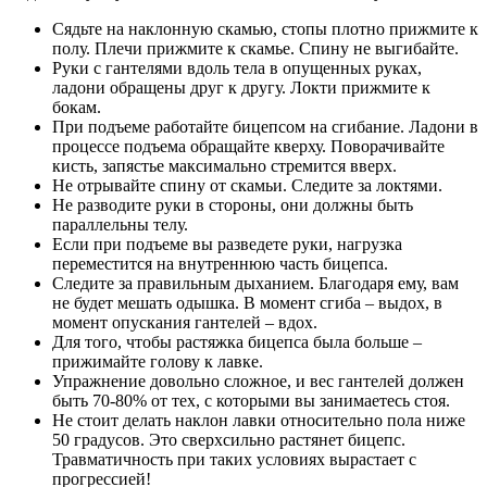
Сядьте на наклонную скамью, стопы плотно прижмите к
полу. Плечи прижмите к скамье. Спину не выгибайте.
Руки с гантелями вдоль тела в опущенных руках,
ладони обращены друг к другу. Локти прижмите к
бокам.
При подъеме работайте бицепсом на сгибание. Ладони в
процессе подъема обращайте кверху. Поворачивайте
кисть, запястье максимально стремится вверх.
Не отрывайте спину от скамьи. Следите за локтями.
Не разводите руки в стороны, они должны быть
параллельны телу.
Если при подъеме вы разведете руки, нагрузка
переместится на внутреннюю часть бицепса.
Следите за правильным дыханием. Благодаря ему, вам
не будет мешать одышка. В момент сгиба – выдох, в
момент опускания гантелей – вдох.
Для того, чтобы растяжка бицепса была больше –
прижимайте голову к лавке.
Упражнение довольно сложное, и вес гантелей должен
быть 70-80% от тех, с которыми вы занимаетесь стоя.
Не стоит делать наклон лавки относительно пола ниже
50 градусов. Это сверхсильно растянет бицепс.
Травматичность при таких условиях вырастает с
прогрессией!