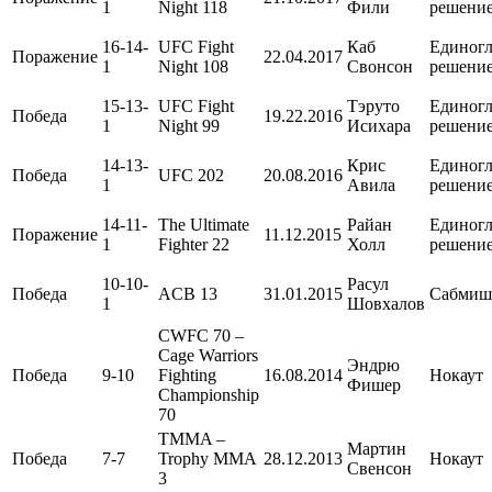
1
Night 118
Фили
решени
16-14-
UFC Fight
Каб
Единогл
Поражение
22.04.2017
1
Night 108
Свонсон
решени
15-13-
UFC Fight
Тэруто
Единогл
Победа
19.22.2016
1
Night 99
Исихара
решени
14-13-
Крис
Единогл
Победа
UFC 202
20.08.2016
1
Авила
решени
14-11-
The Ultimate
Райан
Единогл
Поражение
11.12.2015
1
Fighter 22
Холл
решени
10-10-
Расул
Победа
ACB 13
31.01.2015
Сабмиш
1
Шовхалов
CWFC 70 –
Cage Warriors
Эндрю
Победа
9-10
Fighting
16.08.2014
Нокаут
Фишер
Championship
70
TMMA –
Мартин
Победа
7-7
Trophy MMA
28.12.2013
Нокаут
Свенсон
3