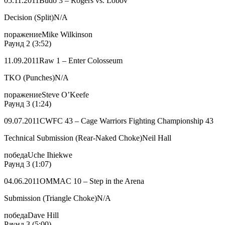
05.11.2011Budo 3 – Rogers vs. Lobov
Decision (Split)N/A
поражениеMike Wilkinson
Раунд 2 (3:52)
11.09.2011Raw 1 – Enter Colosseum
TKO (Punches)N/A
поражениеSteve O’Keefe
Раунд 3 (1:24)
09.07.2011CWFC 43 – Cage Warriors Fighting Championship 43
Technical Submission (Rear-Naked Choke)Neil Hall
победаUche Ihiekwe
Раунд 3 (1:07)
04.06.2011OMMAC 10 – Step in the Arena
Submission (Triangle Choke)N/A
победаDave Hill
Раунд 3 (5:00)