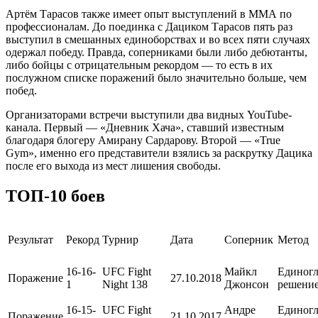
Артём Тарасов также имеет опыт выступлений в ММА по
профессионалам. До поединка с Дациком Тарасов пять раз
выступил в смешанных единоборствах и во всех пяти случаях
одержал победу. Правда, соперниками были либо дебютанты,
либо бойцы с отрицательным рекордом — то есть в их
послужном списке поражений было значительно больше, чем
побед.
Организаторами встречи выступили два видных YouTube-
канала. Первый — «Дневник Хача», ставший известным
благодаря блогеру Амирану Сардарову. Второй — «True
Gym», именно его представители взялись за раскрутку Дацика
после его выхода из мест лишения свободы.
ТОП-10 боев
Результат
Рекорд
Турнир
Дата
Соперник
Метод
16-16-
UFC Fight
Майкл
Единогл
Поражение
27.10.2018
1
Night 138
Джонсон
решени
16-15-
UFC Fight
Андре
Единогл
Поражение
21.10.2017