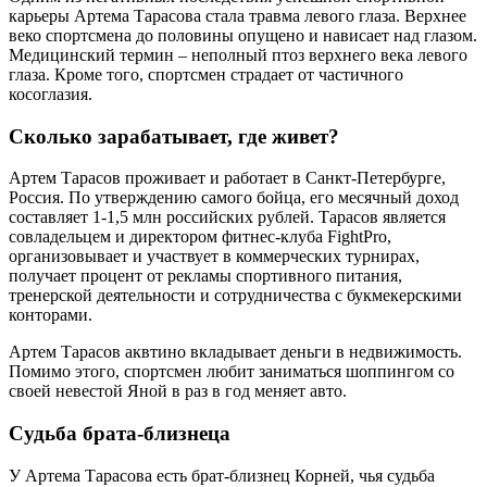
карьеры Артема Тарасова стала травма левого глаза. Верхнее
веко спортсмена до половины опущено и нависает над глазом.
Медицинский термин – неполный птоз верхнего века левого
глаза. Кроме того, спортсмен страдает от частичного
косоглазия.
Сколько зарабатывает, где живет?
Артем Тарасов проживает и работает в Санкт-Петербурге,
Россия. По утверждению самого бойца, его месячный доход
составляет 1-1,5 млн российских рублей. Тарасов является
совладельцем и директором фитнес-клуба FightPro,
организовывает и участвует в коммерческих турнирах,
получает процент от рекламы спортивного питания,
тренерской деятельности и сотрудничества с букмекерскими
конторами.
Артем Тарасов аквтино вкладывает деньги в недвижимость.
Помимо этого, спортсмен любит заниматься шоппингом со
своей невестой Яной в раз в год меняет авто.
Судьба брата-близнеца
У Артема Тарасова есть брат-близнец Корней, чья судьба