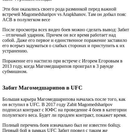
Эти бои оказались своего рода разминкой перед важной
встречей Magomedsharipov vs Arapkhanov. Там он добыл пояс
ACB в полулегком весе
После просмотра всех видео боев можно сделать вывод: Забит
– отличный ударник. Причем он все время работает над
собой. Даже его первое и единственное поражение заставило
его всерьез задуматься о слабых сторонах и приступить к их
устранению.
Поражение его настигло при встрече с Игорем Егоровым в
2013 году, когда Магомедшарипов проиграл в 3 раунде
субмишном.
Забит Магомедшарипов в UFC
Большая карьера Магомедшарипова началась после того, как
он вступил в UFC. В 2017 году Zabit Magomedsharipov
подписал контракт с ЮФС на проведение 4 боев в категории
полулегкого веса. Будет ли продлен контракт, покажет время.
Полный перечень боев изначально был не известен бойцу.
Первый бой в рамках UFC Забит провел с таким же