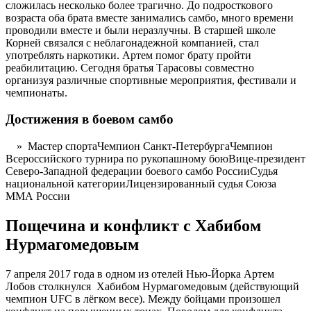
сложилась несколько более трагично. До подросткового
возраста оба брата вместе занимались самбо, много времени
проводили вместе и были неразлучны. В старшей школе
Корней связался с неблагонадежной компанией, стал
употреблять наркотики. Артем помог брату пройти
реабилитацию. Сегодня братья Тарасовы совместно
организуя различные спортивные мероприятия, фестивали и
чемпионаты.
Достижения в боевом самбо
» Мастер спортаЧемпион Санкт-ПетербургаЧемпион
Всероссийского турнира по рукопашному боюВице-президент
Северо-Западной федерации боевого самбо РоссииСудья
национальной категорииЛицензированный судья Союза
ММА России
Пощечина и конфликт с Хабибом
Нурмагомедовым
7 апреля 2017 года в одном из отелей Нью-Йорка Артем
Лобов столкнулся Хабибом Нурмагомедовым (действующий
чемпион UFC в лёгком весе). Между бойцами произошел