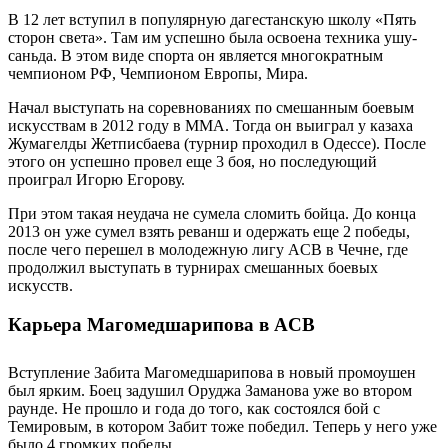
В 12 лет вступил в популярную дагестанскую школу «Пять
сторон света». Там им успешно была освоена техника ушу-
саньда. В этом виде спорта он является многократным
чемпионом РФ, Чемпионом Европы, Мира.
Начал выступать на соревнованиях по смешанным боевым
искусствам в 2012 году в MMA. Тогда он выиграл у казаха
Жумагелды Жетписбаева (турнир проходил в Одессе). После
этого он успешно провел еще 3 боя, но последующий
проиграл Игорю Егорову.
При этом такая неудача не сумела сломить бойца. До конца
2013 он уже сумел взять реванш и одержать еще 2 победы,
после чего перешел в молодежную лигу ACB в Чечне, где
продолжил выступать в турнирах смешанных боевых
искусств.
Карьера Магомедшарипова в ACB
Вступление Забита Магомедшарипова в новый промоушен
был ярким. Боец задушил Оруджа Заманова уже во втором
раунде. Не прошло и года до того, как состоялся бой с
Темировым, в котором Забит тоже победил. Теперь у него уже
было 4 громких победы.