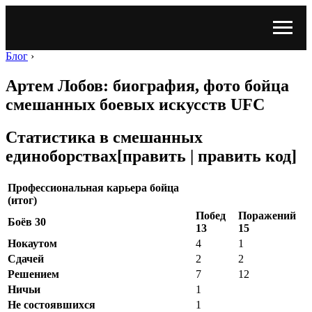
Блог
›
Артем Лобов: биография, фото бойца
смешанных боевых искусств UFC
Статистика в смешанных
единоборствах[править | править код]
Профессиональная карьера бойца
(итог)
Побед
Поражений
Боёв 30
13
15
Нокаутом
4
1
Сдачей
2
2
Решением
7
12
Ничьи
1
Не состоявшихся
1