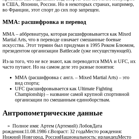
в США, Японии, России. Но в некоторых странах, например,
во Франции, этот спорт до сих пор запрещен.
MMA: расшифровка и перевод
MMA – аббревиатура, которая расшифровывается как Mixed
Martial Arts, что в переводе означает смешанные боевые
искусства. Этот термин был придуман в 1995 Риком Блюмом,
президентом организации Battlecade (уже несуществующей).
Из-за того, что не все знают, как переводится ММА и UFC, их
часто путают. Но на самом деле это разные понятия:
ММА (расшифровка с англ. – Mixed Martial Arts) – это
вид спорта;
UFC (расшифровывается как Ultimate Fighting
Championship) – название самой крупной спортивной
организации по смешанным единоборствам.
Антропометрические данные
» Полное имя: Артем (Артемий) ЛобовДата
рождения:11.08.1986 г.Возраст: 32 годаМесто рождения:
Нижний Новгород, РоссияНациональность: ирландецМесто