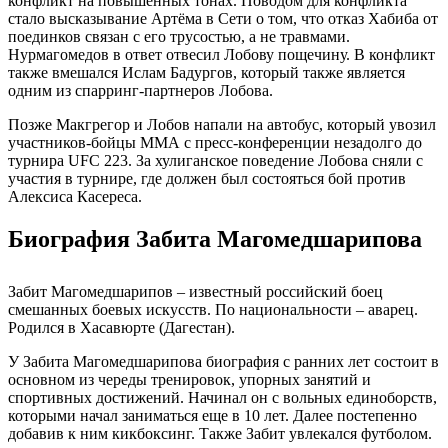
конфликт на повышенных тонах. Поводом для конфликта
стало высказывание Артёма в Сети о том, что отказ Хабиба от
поединков связан с его трусостью, а не травмами.
Нурмагомедов в ответ отвесил Лобову пощечину. В конфликт
также вмешался Ислам Бадургов, который также является
одним из спарринг-партнеров Лобова.
Позже Макгрегор и Лобов напали на автобус, который увозил
участников-бойцы ММА с пресс-конференции незадолго до
турнира UFC 223. За хулиганское поведение Лобова сняли с
участия в турнире, где должен был состояться бой против
Алексиса Касереса.
Биография Забита Магомедшарипова
Забит Магомедшарипов – известный российский боец
смешанных боевых искусств. По национальности – аварец.
Родился в Хасавюрте (Дагестан).
У Забита Магомедшарипова биография с ранних лет состоит в
основном из череды тренировок, упорных занятий и
спортивных достижений. Начинал он с вольных единоборств,
которыми начал заниматься еще в 10 лет. Далее постепенно
добавив к ним кикбоксинг. Также Забит увлекался футболом.