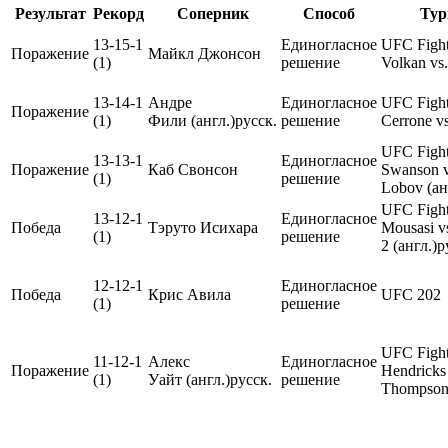
Результат
Рекорд
Соперник
Способ
Тур
13-15-1
Единогласное
UFC Fight
Поражение
Майкл Джонсон
(1)
решение
Volkan vs
13-14-1
Андре
Единогласное
UFC Fight
Поражение
(1)
Фили (англ.)русск.
решение
Cerrone vs
UFC Fight
13-13-1
Единогласное
Поражение
Каб Свонсон
Swanson v
(1)
решение
Lobov (ан
UFC Fight
13-12-1
Единогласное
Победа
Тэруто Исихара
Mousasi vs
(1)
решение
2 (англ.)р
12-12-1
Единогласное
Победа
Крис Авила
UFC 202
(1)
решение
UFC Fight
11-12-1
Алекс
Единогласное
Поражение
Hendricks 
(1)
Уайт (англ.)русск.
решение
Thompso