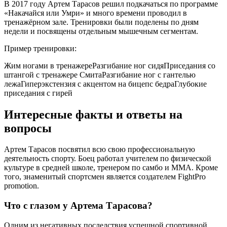
В 2017 году Артем Тарасов решил подкачаться по программе
«Накачайся или Умри» и много времени проводил в
тренажёрном зале. Тренировки были поделены по дням
недели и посвящены отдельным мышечным сегментам.
Пример тренировки:
Жим ногами в тренажереРазгибание ног сидяПриседания со
штангой с тренажере СмитаРазгибание ног с гантелью
лежаГиперэкстензия с акцентом на бицепс бедраГлубокие
приседания с гирей
Интересные факты и ответы на
вопросы
Артем Тарасов посвятил всю свою профессиональную
деятельность спорту. Боец работал учителем по физической
культуре в средней школе, тренером по самбо и ММА. Кроме
того, знаменитый спортсмен является создателем FightPro
promotion.
Что с глазом у Артема Тарасова?
Одним из негативных последствия успешной спортивной