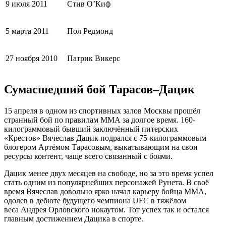
9 июля 2011
Стив О’Киф
5 марта 2011
Пол Редмонд
27 ноября 2010
Патрик Викерс
Сумасшедший бой Тарасов–Дацик
15 апреля в одном из спортивных залов Москвы прошёл
странный бой по правилам ММА за долгое время. 160-
килограммовый бывший заключённый питерских
«Крестов» Вячеслав Дацик подрался с 75-килограммовым
блогером Артёмом Тарасовым, выкатывающим на свои
ресурсы контент, чаще всего связанный с боями.
Дацик менее двух месяцев на свободе, но за это время успел
стать одним из популярнейших персонажей Рунета. В своё
время Вячеслав довольно ярко начал карьеру бойца ММА,
одолев в дебюте будущего чемпиона UFC в тяжёлом
веса Андрея Орловского нокаутом. Тот успех так и остался
главным достижением Дацика в спорте.