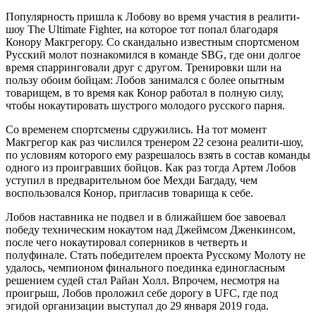
Популярность пришла к Лобову во время участия в реалити-
шоу The Ultimate Fighter, на которое тот попал благодаря
Конору Макгрегору. Со скандально известным спортсменом
Русский молот познакомился в команде SBG, где они долгое
время спарринговали друг с другом. Тренировки шли на
пользу обоим бойцам: Лобов занимался с более опытным
товарищем, в то время как Конор работал в полную силу,
чтобы нокаутировать шустрого молодого русского парня.
Со временем спортсмены сдружились. На тот момент
Макгрегор как раз числился тренером 22 сезона реалити-шоу,
по условиям которого ему разрешалось взять в состав команды
одного из проигравших бойцов. Как раз тогда Артем Лобов
уступил в предварительном бое Мехди Багдаду, чем
воспользовался Конор, пригласив товарища к себе.
Лобов наставника не подвел и в ближайшем бое завоевал
победу техническим нокаутом над Джеймсом Дженкинсом,
после чего нокаутировал соперников в четверть и
полуфинале. Стать победителем проекта Русскому Молоту не
удалось, чемпионом финального поединка единогласным
решением судей стал Райан Холл. Впрочем, несмотря на
проигрыш, Лобов проложил себе дорогу в UFC, где под
эгидой организации выступал до 29 января 2019 года.