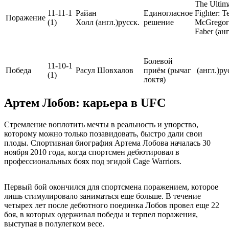
The Ultim
11-11-1
Райан
Единогласное
Fighter: 
Поражение
(1)
Холл (англ.)русск.
решение
McGregor
Faber (анг
Болевой
11-10-1
Победа
Расул Шовхалов
приём (рычаг
(англ.)ру
(1)
локтя)
Артем Лобов: карьера в UFC
Стремление воплотить мечты в реальность и упорство,
которому можно только позавидовать, быстро дали свои
плоды. Спортивная биография Артема Лобова началась 30
ноября 2010 года, когда спортсмен дебютировал в
профессиональных боях под эгидой Cage Warriors.
Первый бой окончился для спортсмена поражением, которое
лишь стимулировало заниматься еще больше. В течение
четырех лет после дебютного поединка Лобов провел еще 22
боя, в которых одерживал победы и терпел поражения,
выступая в полулегком весе.